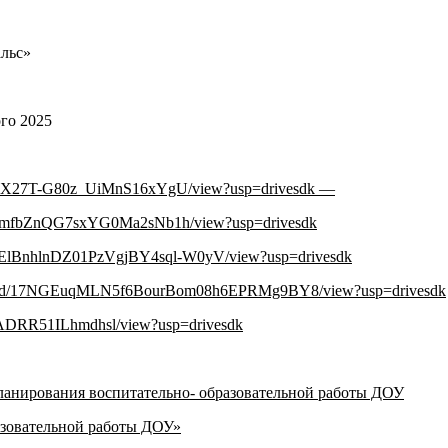
льс»
го 2025
XfcLHX27T-G80z_UiMnS16xYgU/view?usp=drivesdk —
sOXCmfbZnQG7sxYG0Ma2sNb1h/view?usp=drivesdk
—FwElBnhlnDZ01PzVgjBY4sql-W0yV/view?usp=drivesdk
/file/d/17NGEuqMLN5f6BourBom08h6EPRMg9BY8/view?usp=drivesdk
RpADRR51ILhmdhsl/view?usp=drivesdk
ланирования воспитательно- образовательной работы ДОУ
азовательной работы ДОУ»