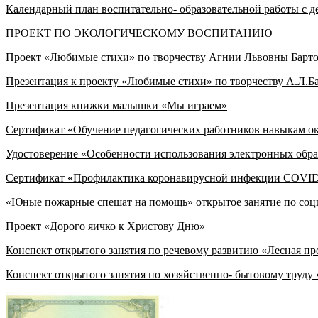
Календарный план воспитательно- образовательной работы с 
ПРОЕКТ ПО ЭКОЛОГИЧЕСКОМУ ВОСПИТАНИЮ
Проект «Любимые стихи» по творчеству Агнии Львовны Барто
Презентация к проекту «Любимые стихи» по творчеству А.Л.Б
Презентация книжки малышки «Мы играем»
Сертификат «Обучение педагогических работников навыкам о
Удостоверение «Особенности использования электронных образ
Сертификат «Профилактика коронавирусной инфекции COVID-
«Юные пожарные спешат на помощь» открытое занятие по соц
Проект «Дорого яичко к Христову Дню»
Конспект открытого занятия по речевому развитию «Лесная пр
Конспект открытого занятия по хозяйственно- бытовому труд