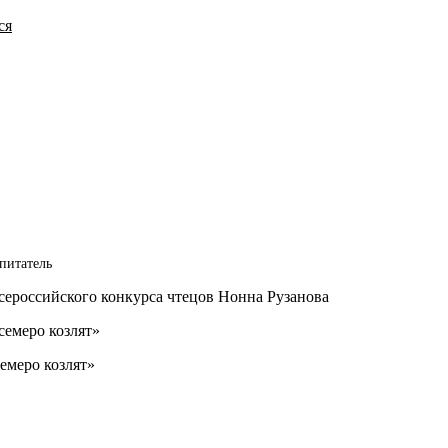
ся
питатель
ероссийского конкурса чтецов Нонна Рузанова
семеро козлят»
емеро козлят»