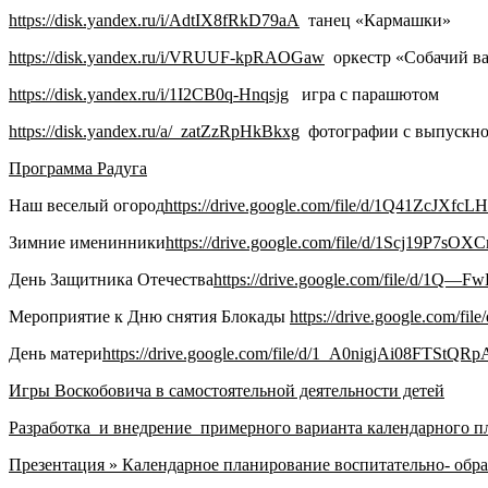
https://disk.yandex.ru/i/AdtIX8fRkD79aA
танец «Кармашки»
https://disk.yandex.ru/i/VRUUF-kpRAOGaw
оркестр «Собачий ва
https://disk.yandex.ru/i/1I2CB0q-Hnqsjg
игра с парашютом
https://disk.yandex.ru/a/_zatZzRpHkBkxg
фотографии с выпускно
Программа Радуга
Наш веселый огород
https://drive.google.com/file/d/1Q41ZcJ
Зимние именинники
https://drive.google.com/file/d/1Scj19P7
День Защитника Отечества
https://drive.google.com/file/d/1Q
Мероприятие к Дню снятия Блокады
https://drive.google.com
День матери
https://drive.google.com/file/d/1_A0nigjAi08FTStQ
Игры Воскобовича в самостоятельной деятельности детей
Разработка и внедрение примерного варианта календарного п
Презентация » Календарное планирование воспитательно- обр