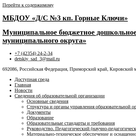
Перейти к содержимому
МБДОУ «Д/С №3 кп. Горные Ключи»
Муниципальное бюджетное дошкольное 
муниципального округа»
+7 (42354) 24-2-34
detskiy_sad_3@mail.ru
692086, Российская Федерация, Приморский край, Кировский 
Доступная среда
Главная
Новости
Сведения об образовательной организации
Основные сведения
Структура и органы управления образовательной о
Документы
Образование
Образовательные стандарты и требования
Руководство. Педагогический (научно-педагогическ
Материально-техническое обеспечение и оснащенно