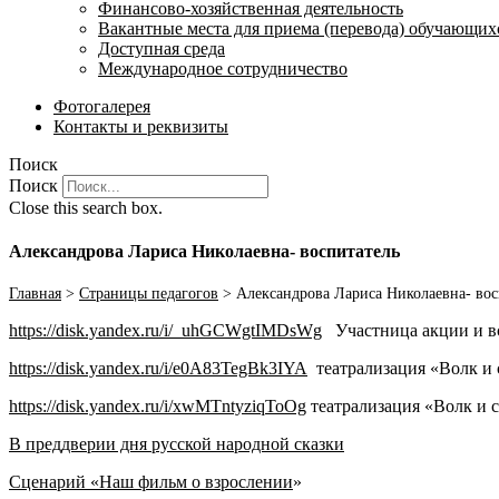
Финансово-хозяйственная деятельность
Вакантные места для приема (перевода) обучающих
Доступная среда
Международное сотрудничество
Фотогалерея
Контакты и реквизиты
Поиск
Поиск
Close this search box.
Александрова Лариса Николаевна- воспитатель
Главная
>
Страницы педагогов
>
Александрова Лариса Николаевна- вос
https://disk.yandex.ru/i/_uhGCWgtIMDsWg
Участница акции и вс
https://disk.yandex.ru/i/e0A83TegBk3IYA
театрализация «Волк и 
https://disk.yandex.ru/i/xwMTntyziqToOg
театрализация «Волк и с
В преддверии дня русской народной сказки
Сценарий «Наш фильм о взрослении
»