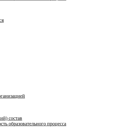
ся
рганизацией
ий) состав
сть образовательного процесса