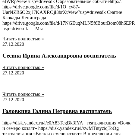
eJWRp/view?usp=drivesdk Образовательное событиеhttp://-
https://drive.google.com/file/d/1O_cy87-
UarNZR6O2xjJ7KAXROjI8brXt/view?usp=drivesdk Снятие
Блокады Ленинграда
https://drive.google.com/file/d/17NGEuqMLN5f6BourBom08h6E
usp=drivesdk — Мы
Читать полностью »
27.12.2020
Сесина Ирина Александровна воспитатель
Читать полностью »
27.12.2020
Читать полностью »
27.12.2020
Головкина Галина Петровна воспитатель
https://disk.yandex.ru/i/e0A83TegBk3IYA театрализация «Волк
и семеро козлят» https://disk.yandex.ru/i/xwMTntyziqToOg
театрализация «Волк и семеро козлят» В преддверии дня