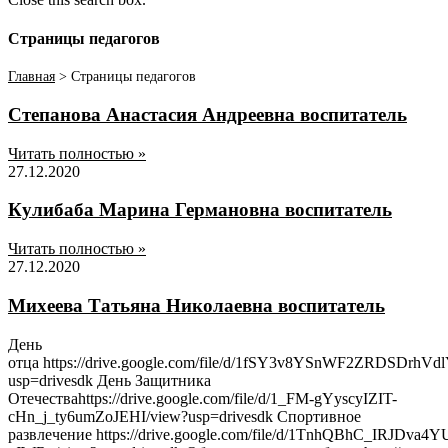
Страницы педагогов
Главная
>
Страницы педагогов
Степанова Анастасия Андреевна воспитатель
Читать полностью »
27.12.2020
Кулибаба Марина Германовна воспитатель
Читать полностью »
27.12.2020
Михеева Татьяна Николаевна воспитатель
День
отца https://drive.google.com/file/d/1fSY3v8YSnWF2ZRDSDrhVd
usp=drivesdk День Защитника
Отечестваhttps://drive.google.com/file/d/1_FM-gYyscyIZIT-
cHn_j_ty6umZoJEHI/view?usp=drivesdk Спортивное
развлечение https://drive.google.com/file/d/1TnhQBhC_IRJDva4Y