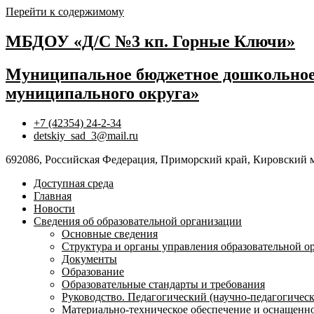
Перейти к содержимому
МБДОУ «Д/С №3 кп. Горные Ключи»
Муниципальное бюджетное дошкольное 
муниципального округа»
+7 (42354) 24-2-34
detskiy_sad_3@mail.ru
692086, Российская Федерация, Приморский край, Кировский 
Доступная среда
Главная
Новости
Сведения об образовательной организации
Основные сведения
Структура и органы управления образовательной о
Документы
Образование
Образовательные стандарты и требования
Руководство. Педагогический (научно-педагогическ
Материально-техническое обеспечение и оснащенно