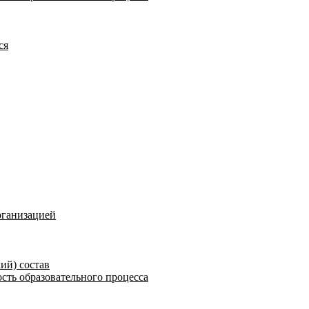
ся
рганизацией
ий) состав
сть образовательного процесса