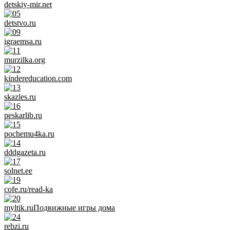
detskiy-mir.net
detstvo.ru
igraemsa.ru
murzilka.org
kindereducation.com
skazles.ru
peskarlib.ru
pochemu4ka.ru
dddgazeta.ru
solnet.ee
cofe.ru/read-ka
myltik.ru
Подвижные игры дома
rebzi.ru