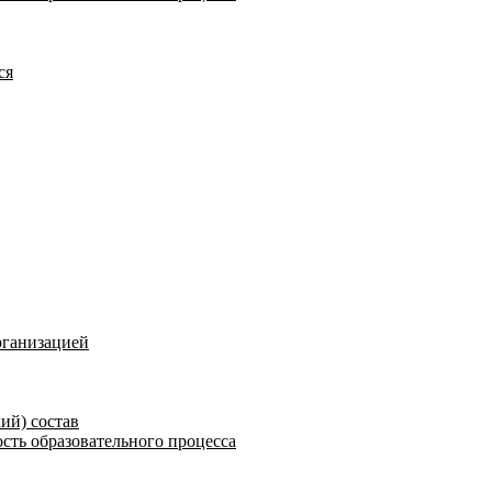
ся
рганизацией
ий) состав
сть образовательного процесса