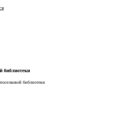
ся
й библиотеки
поселковой библиотеки