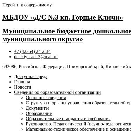
Перейти к содержимому
МБДОУ «Д/С №3 кп. Горные Ключи»
Муниципальное бюджетное дошкольное 
муниципального округа»
+7 (42354) 24-2-34
detskiy_sad_3@mail.ru
692086, Российская Федерация, Приморский край, Кировский 
Доступная среда
Главная
Новости
Сведения об образовательной организации
Основные сведения
Структура и органы управления образовательной о
Документы
Образование
Образовательные стандарты и требования
Руководство. Педагогический (научно-педагогическ
Материально-техническое обеспечение и оснащенно